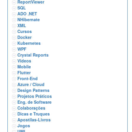
ReportViewer
SQL
ADO .NET
NHibernate
XML
Cursos
Docker
Kubernetes
WPF
Crystal Reports
Vídeos
Mobile
Flutter
Front-End
Azure / Cloud
Design Patterns
Projetos Práticos
Eng. de Software
Colaborações
Dicas e Truques
Apostilas-Livros
Jogos
UML