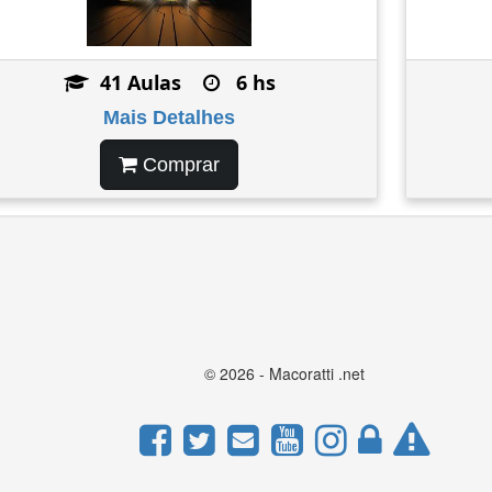
41 Aulas
6 hs
Mais Detalhes
Comprar
 aceita os cookies que usamos para melhorar sua experiênc
© 2026 - Macoratti .net