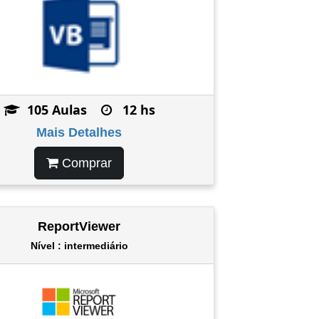
105 Aulas
12 hs
Mais Detalhes
Comprar
ReportViewer
Nível : intermediário