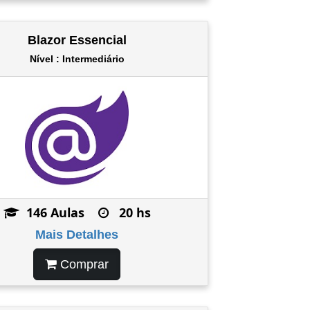
Blazor Essencial
Nível : Intermediário
146 Aulas
20 hs
Mais Detalhes
Comprar