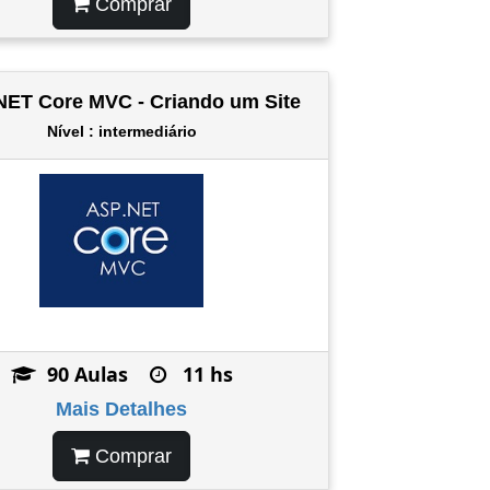
Comprar
NET Core MVC - Criando um Site
Nível : intermediário
90 Aulas
11 hs
Mais Detalhes
Comprar