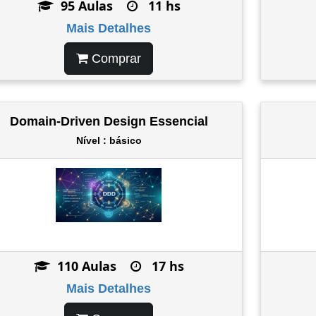
95 Aulas
11 hs
Mais Detalhes
Comprar
Domain-Driven Design Essencial
Nível : básico
110 Aulas
17 hs
Mais Detalhes