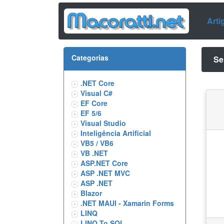
Arti
Categorias
Se
.NET Core
Visual C#
EF Core
EF 5/6
Visual Studio
Inteligência Artificial
VB5 / VB6
VB .NET
ASP.NET Core
ASP .NET MVC
ASP .NET
Blazor
.NET MAUI - Xamarin Forms
LINQ
LINQ To SQL