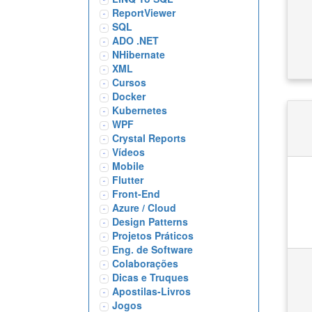
ReportViewer
SQL
ADO .NET
NHibernate
XML
Cursos
Docker
Kubernetes
WPF
Crystal Reports
Vídeos
Mobile
Flutter
Front-End
Azure / Cloud
Design Patterns
Projetos Práticos
Eng. de Software
Colaborações
Dicas e Truques
Apostilas-Livros
Jogos