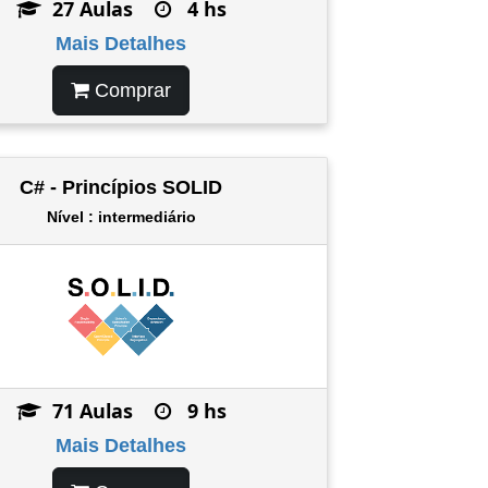
27 Aulas
4 hs
Mais Detalhes
Comprar
C# - Princípios SOLID
Nível : intermediário
71 Aulas
9 hs
Mais Detalhes