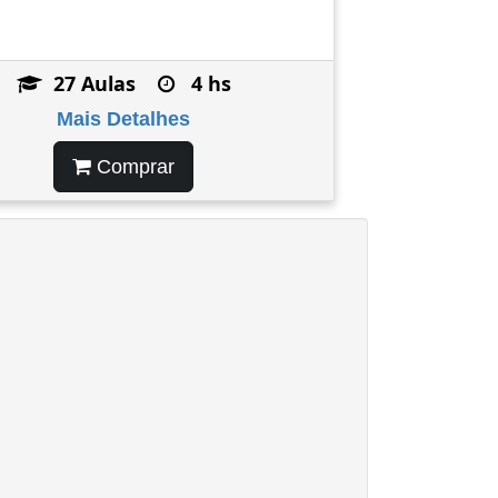
27 Aulas
4 hs
Mais Detalhes
Comprar
Saiba mais
Aceitar
ia.