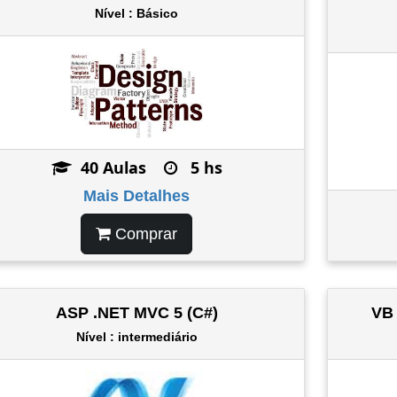
Nível : Básico
40 Aulas
5 hs
Mais Detalhes
Comprar
ASP .NET MVC 5 (C#)
VB 
Nível : intermediário