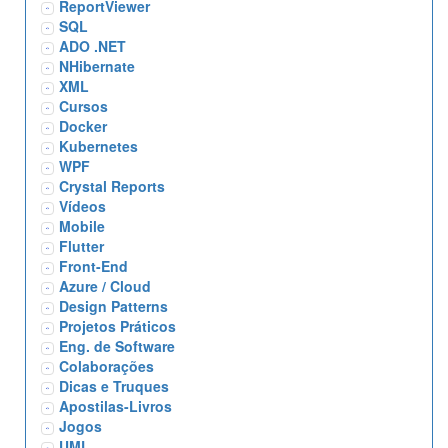
ReportViewer
SQL
ADO .NET
NHibernate
XML
Cursos
Docker
Kubernetes
WPF
Crystal Reports
Vídeos
Mobile
Flutter
Front-End
Azure / Cloud
Design Patterns
Projetos Práticos
Eng. de Software
Colaborações
Dicas e Truques
Apostilas-Livros
Jogos
UML