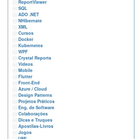
ReportViewer
SQL
ADO .NET
NHibernate
XML
Cursos
Docker
Kubernetes
WPF
Crystal Reports
Vídeos
Mobile
Flutter
Front-End
Azure / Cloud
Design Patterns
Projetos Práticos
Eng. de Software
Colaborações
Dicas e Truques
Apostilas-Livros
Jogos
UML