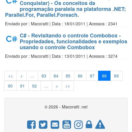
Conquistar) - Os conceitos da
programação paralela na plataforma .NET;
Parallel.For, Parallel.Foreach.
Enviado por : Macoratti | Data : 18/01/2011 | Acessos : 2341
C# - Revisitando o controle Combobox -
Propriedades, funcionalidades e exemplos
usando o controle Combobox
Enviado por : Macoratti | Data : 13/01/2011 | Acessos : 3274
<<
<
…
83
84
85
86
87
88
89
90
91
92
…
>
>>
© 2026 - Macoratti .net