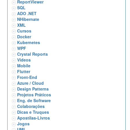
ReportViewer
SQL
ADO .NET
NHibernate
XML
Cursos
Docker
Kubernetes
WPF
Crystal Reports
Vídeos
Mobile
Flutter
Front-End
Azure / Cloud
Design Patterns
Projetos Práticos
Eng. de Software
Colaborações
Dicas e Truques
Apostilas-Livros
Jogos
UML