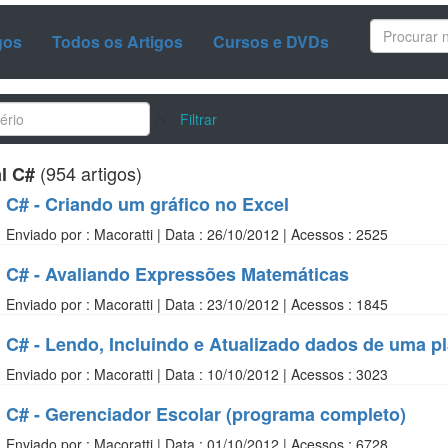
gos
Todos os Artigos
Cursos e DVDs
/>
Filtrar
(954 artigos)
l C#
C# - Criando um gráfico no Excel
Enviado por : Macoratti | Data : 26/10/2012 | Acessos : 2525
C# - Avaliando Expressões Matemáticas
Enviado por : Macoratti | Data : 23/10/2012 | Acessos : 1845
C# - Lendo, Incluindo e Atualizado dados de uma pl
Enviado por : Macoratti | Data : 10/10/2012 | Acessos : 3023
C# - Gerenciador Escolar (programa completo)
Enviado por : Macoratti | Data : 01/10/2012 | Acessos : 6728