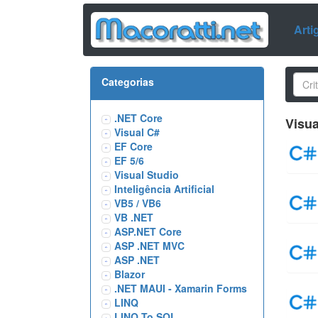
Arti
Categorias
.NET Core
Visua
Visual C#
EF Core
EF 5/6
Visual Studio
Inteligência Artificial
VB5 / VB6
VB .NET
ASP.NET Core
ASP .NET MVC
ASP .NET
Blazor
.NET MAUI - Xamarin Forms
LINQ
LINQ To SQL