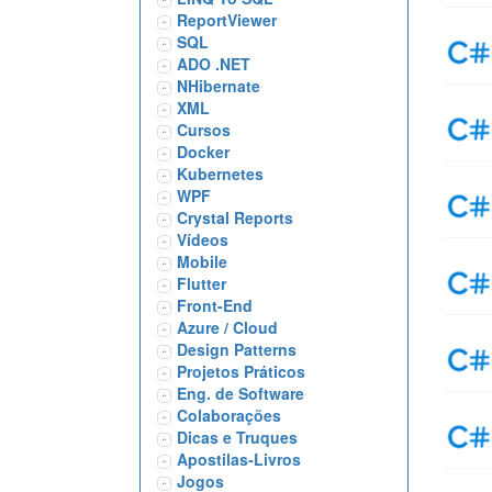
ReportViewer
SQL
ADO .NET
NHibernate
XML
Cursos
Docker
Kubernetes
WPF
Crystal Reports
Vídeos
Mobile
Flutter
Front-End
Azure / Cloud
Design Patterns
Projetos Práticos
Eng. de Software
Colaborações
Dicas e Truques
Apostilas-Livros
Jogos