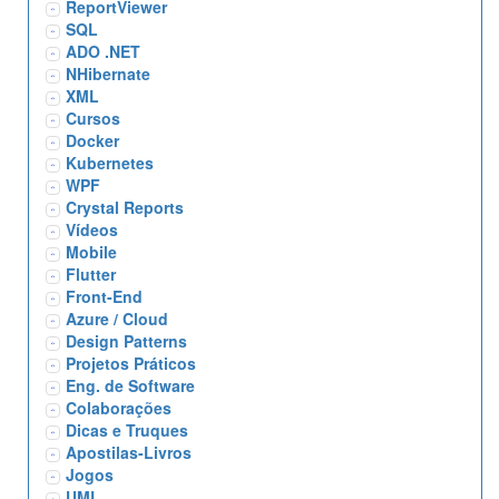
ReportViewer
SQL
ADO .NET
NHibernate
XML
Cursos
Docker
Kubernetes
WPF
Crystal Reports
Vídeos
Mobile
Flutter
Front-End
Azure / Cloud
Design Patterns
Projetos Práticos
Eng. de Software
Colaborações
Dicas e Truques
Apostilas-Livros
Jogos
UML