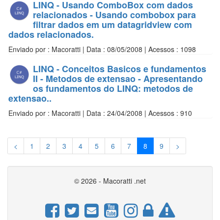
LINQ - Usando ComboBox com dados
relacionados - Usando combobox para
filtrar dados em um datagridview com
dados relacionados.
Enviado por : Macoratti | Data : 08/05/2008 | Acessos : 1098
LINQ - Conceitos Basicos e fundamentos
II - Metodos de extensao - Apresentando
os fundamentos do LINQ: metodos de
extensao..
Enviado por : Macoratti | Data : 24/04/2008 | Acessos : 910
<
1
2
3
4
5
6
7
8
9
>
© 2026 - Macoratti .net