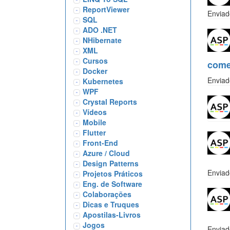
ReportViewer
Enviad
SQL
ADO .NET
NHibernate
XML
Cursos
com
Docker
Enviad
Kubernetes
WPF
Crystal Reports
Vídeos
Mobile
Flutter
Front-End
Azure / Cloud
Design Patterns
Enviad
Projetos Práticos
Eng. de Software
Colaborações
Dicas e Truques
Apostilas-Livros
Jogos
Enviad