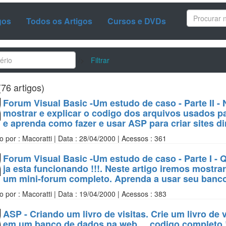
gos
Todos os Artigos
Cursos e DVDs
/>
Filtrar
76 artigos)
Forum Visual Basic -Um estudo de caso - Parte II -
mostrar e explicar o codigo dos arquivos usados pa
e aprenda como fazer e usar ASP para criar sites 
o por : Macoratti | Data : 28/04/2000 | Acessos : 361
Forum Visual Basic -Um estudo de caso - Parte I - 
ja esta funcionando !!!. Neste artigo iremos mostra
um mini-forum completo. Aprenda a usar seu banc
o por : Macoratti | Data : 19/04/2000 | Acessos : 383
ASP - Criando um livro de visitas. Crie um livro de 
em um banco de dados na web ... codigo completo 