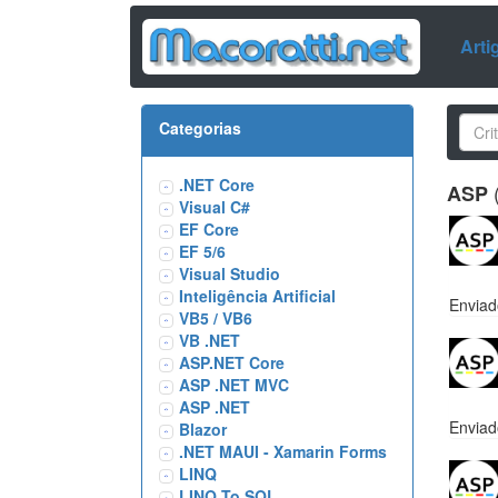
Arti
Categorias
.NET Core
(
ASP
Visual C#
EF Core
EF 5/6
Visual Studio
Inteligência Artificial
Enviad
VB5 / VB6
VB .NET
ASP.NET Core
ASP .NET MVC
ASP .NET
Enviad
Blazor
.NET MAUI - Xamarin Forms
LINQ
LINQ To SQL