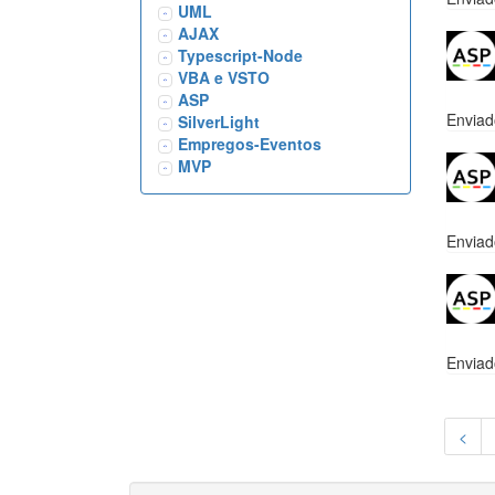
UML
AJAX
Typescript-Node
VBA e VSTO
ASP
Enviad
SilverLight
Empregos-Eventos
MVP
Enviad
Enviad
<