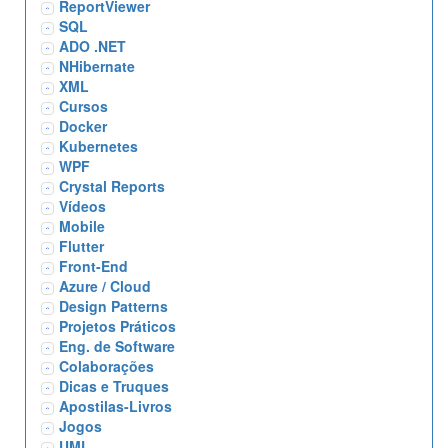
ReportViewer
SQL
ADO .NET
NHibernate
XML
Cursos
Docker
Kubernetes
WPF
Crystal Reports
Vídeos
Mobile
Flutter
Front-End
Azure / Cloud
Design Patterns
Projetos Práticos
Eng. de Software
Colaborações
Dicas e Truques
Apostilas-Livros
Jogos
UML