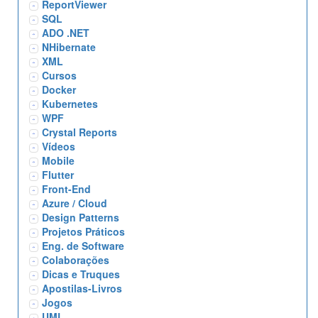
ReportViewer
SQL
ADO .NET
NHibernate
XML
Cursos
Docker
Kubernetes
WPF
Crystal Reports
Vídeos
Mobile
Flutter
Front-End
Azure / Cloud
Design Patterns
Projetos Práticos
Eng. de Software
Colaborações
Dicas e Truques
Apostilas-Livros
Jogos
UML