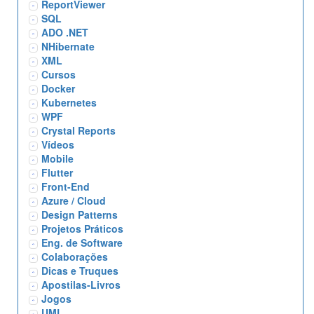
ReportViewer
SQL
ADO .NET
NHibernate
XML
Cursos
Docker
Kubernetes
WPF
Crystal Reports
Vídeos
Mobile
Flutter
Front-End
Azure / Cloud
Design Patterns
Projetos Práticos
Eng. de Software
Colaborações
Dicas e Truques
Apostilas-Livros
Jogos
UML