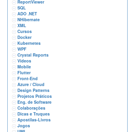
ReportViewer
SQL
ADO .NET
NHibernate
XML
Cursos
Docker
Kubernetes
WPF
Crystal Reports
Vídeos
Mobile
Flutter
Front-End
Azure / Cloud
Design Patterns
Projetos Práticos
Eng. de Software
Colaborações
Dicas e Truques
Apostilas-Livros
Jogos
UML