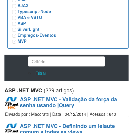
AJAX
Typescript-Node
VBA e VSTO
ASP
SilverLight
Empregos-Eventos
MVP
/>
Filtrar
(229 artigos)
ASP .NET MVC
ASP .NET MVC - Validação da força da
senha usando jQuery
Enviado por : Macoratti | Data : 04/12/2014 | Acessos : 640
ASP .NET MVC - Definindo um leiaute
comum a todas as views