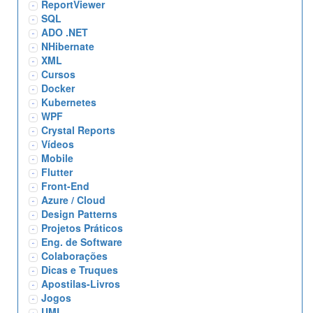
ReportViewer
SQL
ADO .NET
NHibernate
XML
Cursos
Docker
Kubernetes
WPF
Crystal Reports
Vídeos
Mobile
Flutter
Front-End
Azure / Cloud
Design Patterns
Projetos Práticos
Eng. de Software
Colaborações
Dicas e Truques
Apostilas-Livros
Jogos
UML