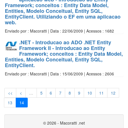
Framework; conceitos : Entity Data Model,
Entities, Modelo Conceitual, Entity SQL,
EntityClient. Utiliziando o EF em uma aplicacao
web.
Enviado por : Macoratti | Data : 22/06/2009 | Acessos : 1682
.NET - Introducao ao ADO .NET Entity
Framework II - Introducao ao Entity
Framework; conceitos : Entity Data Model,
Entities, Modelo Conceitual, Entity SQL,
EntityClient.
Enviado por : Macoratti | Data : 15/06/2009 | Acessos : 2606
<<
<
…
5
6
7
8
9
10
11
12
13
14
© 2026 - Macoratti .net