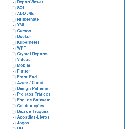
ReportViewer
SQL
ADO .NET
NHibernate
XML
Cursos
Docker
Kubernetes
WPF
Crystal Reports
Vídeos
Mobile
Flutter
Front-End
Azure / Cloud
Design Patterns
Projetos Práticos
Eng. de Software
Colaborações
Dicas e Truques
Apostilas-Livros
Jogos
UML