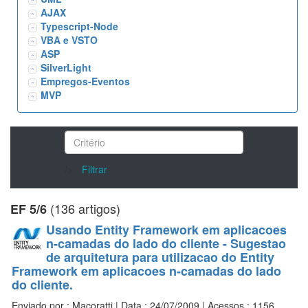
AJAX
Typescript-Node
VBA e VSTO
ASP
SilverLight
Empregos-Eventos
MVP
/>
Filtrar
(136 artigos)
EF 5/6
Usando Entity Framework em aplicacoes
n-camadas do lado do cliente - Sugestao
de arquitetura para utilizacao do Entity
Framework em aplicacoes n-camadas do lado
do cliente.
Enviado por : Macoratti | Data : 24/07/2009 | Acessos : 1156