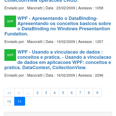
CollectionView operacoes CRUD.
Enviado por : Macoratti | Data : 23/02/2009 | Acessos : 1058
WPF - Apresentando o DataBinding-
Apresentando os conceitos basicos sobre
o DataBinding no Windows Presentantion
Fundation.
Enviado por : Macoratti | Data : 19/02/2009 | Acessos : 1257
WPF - Usando a vinculacao de dados :
conceitos e pratica. - Usando a vinculacao
de dados em aplicacoes WPF: conceitos e
pratica. DataContext, CollectionView.
Enviado por : Macoratti | Data : 16/02/2009 | Acessos : 2296
<<
<
…
2
3
4
5
6
7
8
9
10
11