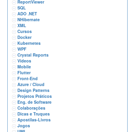
ReportViewer
SQL
ADO .NET
NHibernate
XML
Cursos
Docker
Kubernetes
WPF
Crystal Reports
Vídeos
Mobile
Flutter
Front-End
Azure / Cloud
Design Patterns
Projetos Práticos
Eng. de Software
Colaborações
Dicas e Truques
Apostilas-Livros
Jogos
UML