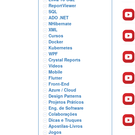
ReportViewer
SQL
ADO .NET
NHibernate
XML
Cursos
Docker
Kubernetes
WPF
Crystal Reports
Vídeos
Mobile
Flutter
Front-End
Azure / Cloud
Design Patterns
Projetos Práticos
Eng. de Software
Colaborações
Dicas e Truques
Apostilas-Livros
Jogos