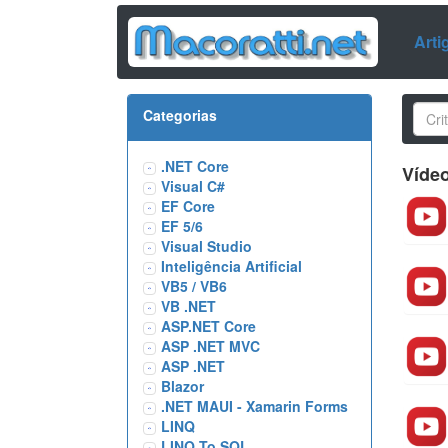
Arti
Categorias
.NET Core
Víde
Visual C#
EF Core
EF 5/6
Visual Studio
Inteligência Artificial
VB5 / VB6
VB .NET
ASP.NET Core
ASP .NET MVC
ASP .NET
Blazor
.NET MAUI - Xamarin Forms
LINQ
LINQ To SQL