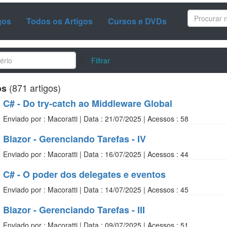
gos
Todos os Artigos
Cursos e DVDs
/>
Filtrar
(871 artigos)
os
C# - Do try-catch ao Middleware Global
Enviado por : Macoratti | Data : 21/07/2025 | Acessos : 58
Blazor - Gerenciando Tarefas - IV
Enviado por : Macoratti | Data : 16/07/2025 | Acessos : 44
C# - O poder dos delegates e eventos
Enviado por : Macoratti | Data : 14/07/2025 | Acessos : 45
Blazor - Gerenciando Tarefas - III
Enviado por : Macoratti | Data : 09/07/2025 | Acessos : 51