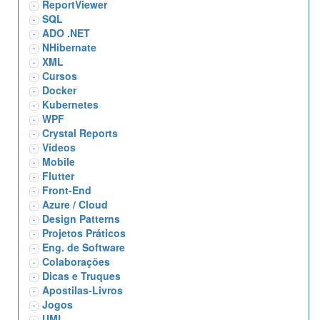
ReportViewer
SQL
ADO .NET
NHibernate
XML
Cursos
Docker
Kubernetes
WPF
Crystal Reports
Vídeos
Mobile
Flutter
Front-End
Azure / Cloud
Design Patterns
Projetos Práticos
Eng. de Software
Colaborações
Dicas e Truques
Apostilas-Livros
Jogos
UML