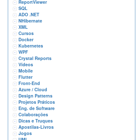
ReportViewer
SQL
ADO .NET
NHibernate
XML
Cursos
Docker
Kubernetes
WPF
Crystal Reports
Vídeos
Mobile
Flutter
Front-End
Azure / Cloud
Design Patterns
Projetos Práticos
Eng. de Software
Colaborações
Dicas e Truques
Apostilas-Livros
Jogos
UML