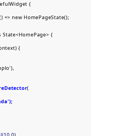
efulWidget {  

) => new HomePageState();  

 State<HomePage> {  

text) {  

lo'),  

reDetector
(  

da');  

(10.0),  
