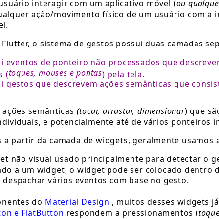
suário interagir com um aplicativo móvel (
ou qualque
ualquer ação/movimento físico de um usuário com a i
el.
lutter, o sistema de gestos
possui duas camadas sep
i eventos de ponteiro não processados que descrevem
toques, mouses e pontas
 (
) pela tela.
i gestos que descrevem ações semânticas que consi
.
m ações semânticas
(tocar, arrastar, dimensionar
) que sã
ndividuais, e potencialmente até de vários ponteiros in
s a partir da camada de widgets, geralmente usamos 
t não visual usado principalmente para detectar o g
nado a um widget, o widget pode ser colocado dentro
 e despachar vários eventos com base no gesto.
onentes do
Material Design
, muitos desses widgets 
on e FlatButton
respondem a pressionamentos (
toqu