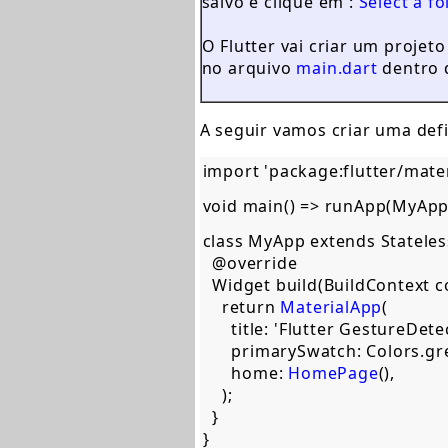
salvo e clique em :
Select a fo
O Flutter vai criar um projet
no arquivo
main.dart
dentro 
A seguir vamos criar uma def
import 'package:flutter/materia
void main() => runApp(MyApp()
class MyApp extends Stateless
  @override  

  Widget build(BuildContext con
    return 
MaterialApp
(  

      title: 'Flutter GestureDe
      primarySwatch: Colors.gree
      home: 
HomePage
(),  

    );  

  }  

}  
