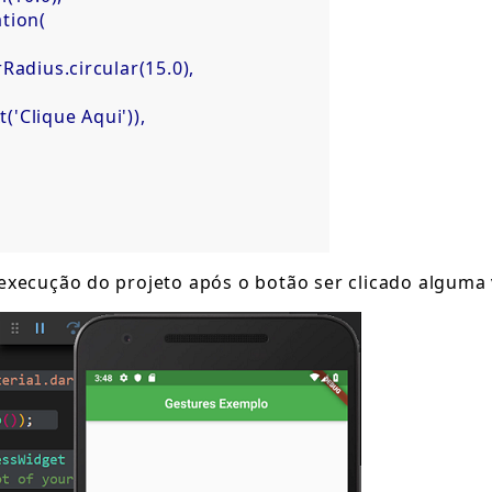
tion(  

rRadius.circular(15.0),  

xt('Clique Aqui')),
execução do projeto após o botão ser clicado alguma 