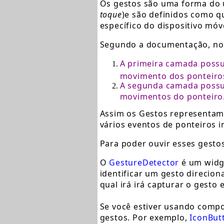
Os gestos são uma forma do u
toque
)e são definidos como q
específico do dispositivo móv
Segundo a documentação, no F
A primeira camada possu
movimento dos ponteiros
A segunda camada possu
movimentos do ponteiro
Assim os Gestos representa
vários eventos de ponteiros i
Para poder ouvir esses gesto
O
GestureDetector
é um widge
identificar um gesto direcio
qual irá irá capturar o gesto
Se você estiver usando comp
gestos. Por exemplo,
IconButt