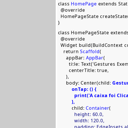
class 
HomePage
 extends Stat
  @override  

  HomePageState createState(
}    
class HomePageState extends
  @override  

  Widget build(BuildContext con
    return 
Scaffold
(  

      appBar: 
AppBar
(  

        title: Text('Gestures Exemp
        centerTitle: true,  

      ),  

      body: Center(child: 
Gestu
onTap: () {  

            print('A caixa foi Clica
          },  

          child: 
Container
(  

 height: 60.0,  

            width: 120.0,  

            padding: EdgeInsets.all