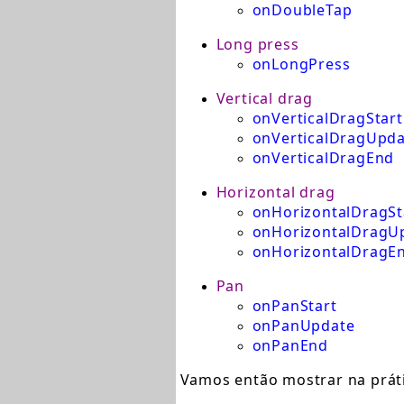
onDoubleTap
Long press
onLongPress
Vertical drag
onVerticalDragStart
onVerticalDragUpda
onVerticalDragEnd
Horizontal drag
onHorizontalDragSt
onHorizontalDragU
onHorizontalDragE
Pan
onPanStart
onPanUpdate
onPanEnd
Vamos então mostrar na práti