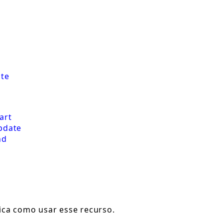
te
art
pdate
nd
ca como usar esse recurso.