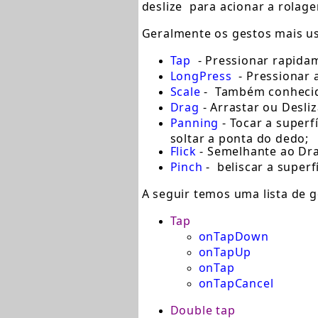
deslize para acionar a rolag
Geralmente os gestos mais u
Tap
- Pressionar rapida
LongPress
- Pressionar 
Scale
- Também conhecido
Drag
- Arrastar ou Desliz
Panning
- Tocar a super
soltar a ponta do dedo;
Flick
- Semelhante ao Drag
Pinch
- beliscar a superf
A seguir temos uma lista de 
Tap
onTapDown
onTapUp
onTap
onTapCancel
Double tap