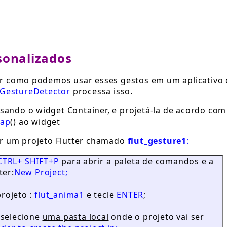
sonalizados
 como podemos usar esses gestos em um aplicativo
GestureDetector
processa isso.
sando o widget Container, e projetá-la de acordo com
ap
() ao widget
iar um projeto Flutter chamado
flut_gesture1
:
CTRL+ SHIFT+P
para abrir a paleta de comandos e a
ter:
New Project;
rojeto :
flut_anima1
e tecle
ENTER
;
 selecione
uma pasta local
onde o projeto vai ser