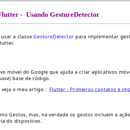
Flutter - Usando GestureDetector
usar a classe
GestureDetector
para implementar ges
utter.
ivo móvel do Google que ajuda a criar aplicativos mó
uase
) base de código.
 veja o meu artigo :
Flutter - Primeiros contatos e i
mo Gestos, mas, na verdade os gestos incluem a ação d
la do dispositivo.