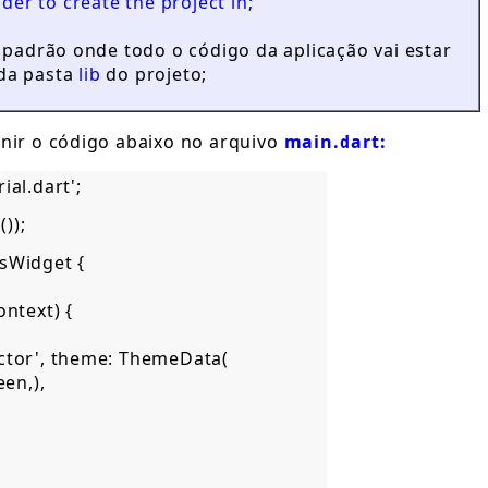
lder to create the project in;
o padrão onde todo o código da aplicação vai estar
da pasta
lib
do projeto;
inir o código abaixo no arquivo
main.dart:
l.dart';    
);    
Widget {  

text) {  

tector', theme: ThemeData(  

n,),  
