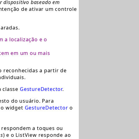
r dispositivo baseado em
ntenção de ativar um controle
aradas.
 a localização e o
stem em um ou mais
o reconhecidas a partir de
dividuais.
a classe
GestureDetector
.
esto do usuário. Para
 do widget
GestureDetector
o
já respondem a toques ou
es
) e o ListView responde ao