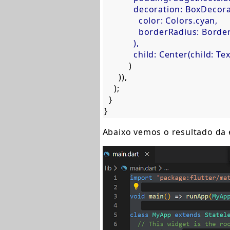
            decoration: BoxDecora
              color: Colors.cyan,  

              borderRadius: Borde
            ),  

            child: Center(child: Te

          )  

      )),  

    );  

  }  

}
Abaixo vemos o resultado da 