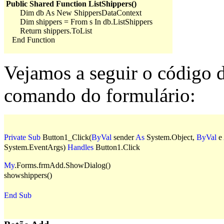
Public Shared Function ListShippers()
Dim db As New ShippersDataContext
Dim shippers = From s In db.ListShippers
Return shippers.ToList
End Function
Vejamos a seguir o código 
comando do formulário:
Private
Sub
Button1_Click(
ByVal
sender
As
System.Object,
ByVal
e
System.EventArgs)
Handles
Button1.Click
My
.Forms.frmAdd.ShowDialog()
showshippers()
End
Sub