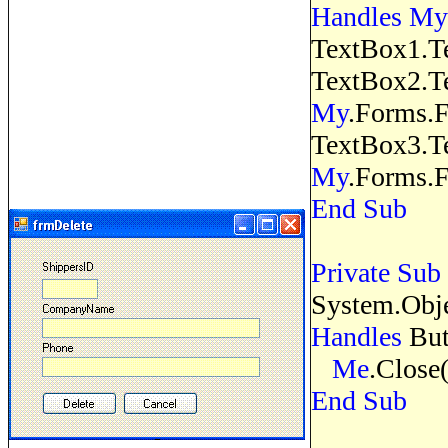
Handles
My
TextBox1.T
TextBox2.T
My
.Forms.
TextBox3.T
My
.Forms.
End
Sub
Private
Sub
System.Obj
Handles
But
Me
.Close(
End
Sub