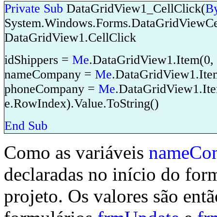
Private
Sub
DataGridView1_CellClick(
B
System.Windows.Forms.DataGridViewCe
DataGridView1.CellClick
idShippers =
Me
.DataGridView1.Item(0, 
nameCompany =
Me
.DataGridView1.Ite
phoneCompany =
Me
.DataGridView1.It
e.RowIndex).Value.ToString()
End
Sub
Como as variáveis
nameCo
declaradas no início do for
projeto. Os valores são ent