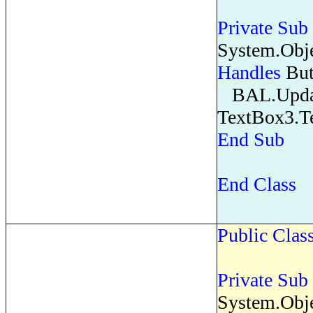
Private
Sub
System.Obj
Handles
But
BAL.Update
TextBox3.Te
End
Sub
End
Class
Public
Clas
Private
Sub
System.Obj