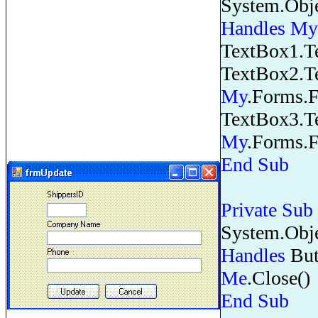
System.Obj
Handles
My
TextBox1.T
TextBox2.T
My
.Forms.
TextBox3.T
My
.Forms.
End
Sub
Private
Sub
System.Obj
Handles
But
Me
.Close()
End
Sub