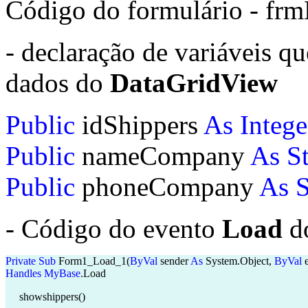
Código do formulário - fr
- declaração de variáveis qu
dados do
DataGridView
Public
idShippers
As
Intege
Public
nameCompany
As
S
Public
phoneCompany
As
S
- Código do evento
Load
do
Private
Sub
Form1_Load_1(
ByVal
sender
As
System.Object,
ByVal
Handles
MyBase
.Load
showshippers()