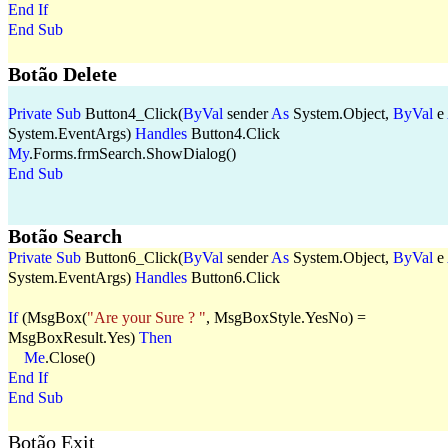
End
If
End
Sub
Botão Delete
Private
Sub
Button4_Click(
ByVal
sender
As
System.Object,
ByVal
e
System.EventArgs)
Handles
Button4.Click
My
.Forms.frmSearch.ShowDialog()
End
Sub
Botão Search
Private
Sub
Button6_Click(
ByVal
sender
As
System.Object,
ByVal
e
System.EventArgs)
Handles
Button6.Click
If
(MsgBox(
"Are your Sure ? "
, MsgBoxStyle.YesNo) =
MsgBoxResult.Yes)
Then
Me
.Close()
End
If
End
Sub
Botão Exit