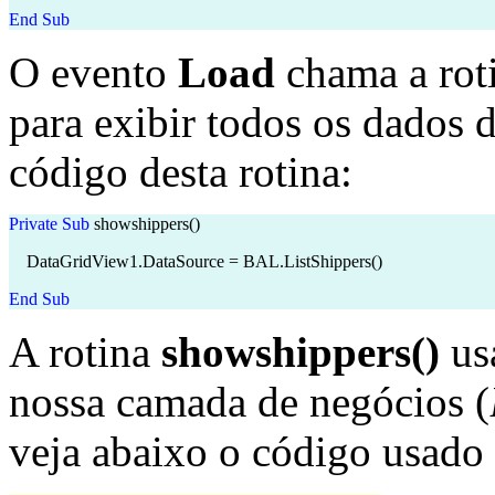
End
Sub
O evento
Load
chama a rot
para exibir todos os dados d
código desta rotina:
Private
Sub
showshippers()
DataGridView1.DataSource = BAL.ListShippers()
End
Sub
A rotina
showshippers()
us
nossa camada de negócios (
veja abaixo o código usado 