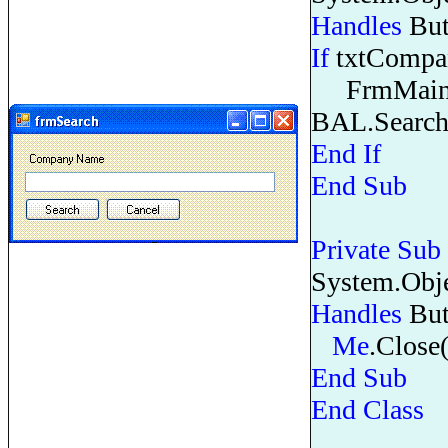
Handles
But
If
txtCompa
FrmMain.D
BAL.Search
End
If
End
Sub
Private
Sub
System.Obj
Handles
But
Me
.Close(
End
Sub
End
Class