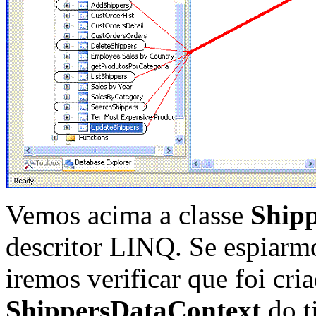
Vemos acima a classe
Ship
descritor LINQ. Se espiarmo
iremos verificar que foi cr
ShippersDataContext
do t