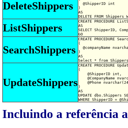
DeleteShippers
  @ShipperID int

)  

AS

CREATE PROCEDURE ListS
ListShippers
AS

SELECT ShipperID, Comp
CREATE PROCEDURE Searc
(

SearchShippers
  @companyName nvarcha
)

AS

CREATE PROCEDURE Updat
(

    @ShipperID int,

    @CompanyName nvarc
UpdateShippers
    @Phone nvarchar(24
)

AS

UPDATE dbo.Shippers SE
WHERE ShipperID = @Sh
Incluindo a referência