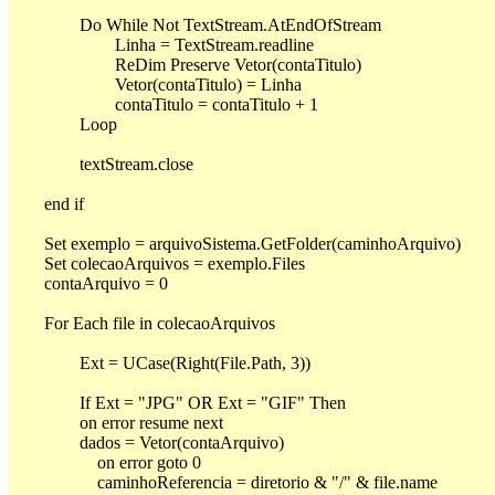
		Do While Not TextStream.AtEndOfStream
			Linha = TextStream.readline
			ReDim Preserve Vetor(contaTitulo)
			Vetor(contaTitulo) = Linha
			contaTitulo = contaTitulo + 1
		Loop

		textStream.close

	end if

	Set exemplo = arquivoSistema.GetFolder(caminhoArquivo) 
	Set colecaoArquivos = exemplo.Files
	contaArquivo = 0
	For Each file in colecaoArquivos
		Ext = UCase(Right(File.Path, 3)) 
		If Ext = "JPG" OR Ext = "GIF" Then
	        on error resume next
	    	dados = Vetor(contaArquivo)
		    on error goto 0
		    caminhoReferencia = diretorio & "/" & file.name