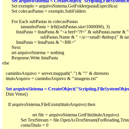
Set arquivoSistema = CreateObject("Scripting.FileSystemOb
	Set exemplo = arquivoSistema.GetFolder(pastaEspecifica) 
	Set colecaoPastas = exemplo.SubFolders

	For Each subPastas in colecaoPastas
		tamanhoPasta = left((subPastas.size/1000000), 3)
	    listaPasta = listaPasta & "<a href='?f=" & subPastas.name & "'><strong title='view'>&#187;</strong> " & _

                                 subPastas.Name & " </a><small>&nbsp;("
	    listaPasta = listaPasta & "<BR>"  
	set arquivoSistema = nothing
else

   caminhoArquivo = server.mappath(".") & "\" & diretorio
   tituloArquivo = caminhoArquivo & "\imagens.txt"

Set arquivoSistema = CreateObject("Scripting.FileSystemObje
   Dim Vetor()

     If arquivoSistema.FileExists(tituloArquivo) then
                          set file = arquivoSistema.GetFile(tituloArquivo)
		Set TextStream = file.OpenAsTextStream(ForReading,Tris
		contaTitulo = 0
