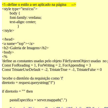
<!--define o estilo a ser aplicado na página	-->
<style type="text/css">
	body {
	font-family: verdana;
	text-align: center;
		}
</style>

</head>
<a name="top"></a>
<h2>Galeria de Imagens</h2>
<body>
<%
'define as constantes usadas pelo objeto FileSystemObject usadas  no 
Const ForReading = 1, ForWriting = 2, ForAppending = 3
Const TristateUseDefault = -2, TristateTrue = -1, TristateFalse = 0

'recebe o diretório da requisição como 'f'
diretorio = request.querystring("f")

if diretorio = "" then

	pastaEspecifica = server.mappath(".")
