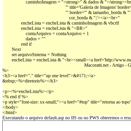
		    caminhoImagem = "<strong>" & dados & "</strong><br><a href='" & caminhoReferencia & _

                                                      "' title='Galeria de Image
                                                      "' border='" & tamanho_bor
                                                         cor_borda & ";'></a><br>"
	        encheLista = encheLista & caminhoImagem & vbcrlf
	        encheLista = encheLista & "<BR>"
		    contaArquivo = contaArquivo + 1
		    dados = ""
		end if
	Next
	set arquivoSistema = Nothing
	encheLista = encheLista & "<br><small><a href='http://www.macoratti.net/indasp.htm' target='_blank'> & _

                                                                      Macoratti.net - 
%>

<h3><a href="." title="up one level">&#171;</a>
&nbsp;<%=diretorio%></h3>

<p><%=encheLista%></p>

<% end if %>
<p style="font-size: xx-small;"><a href="#top" title="retorna ao to
</body>
</html>
Executando o arquivo default.asp no IIS ou no PWS obteremos o resu