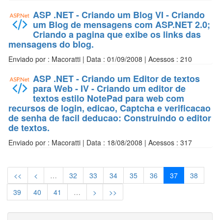
ASP .NET - Criando um Blog VI - Criando
um Blog de mensagens com ASP.NET 2.0;
Criando a pagina que exibe os links das
mensagens do blog.
Enviado por : Macoratti | Data : 01/09/2008 | Acessos : 210
ASP .NET - Criando um Editor de textos
para Web - IV - Criando um editor de
textos estilo NotePad para web com
recursos de login, edicao, Captcha e verificacao
de senha de facil deducao: Construindo o editor
de textos.
Enviado por : Macoratti | Data : 18/08/2008 | Acessos : 317
<<
<
…
32
33
34
35
36
37
38
39
40
41
…
>
>>