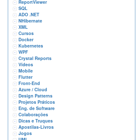
ReportViewer
SQL
ADO .NET
NHibernate
XML
Cursos
Docker
Kubernetes
WPF
Crystal Reports
Vídeos
Mobile
Flutter
Front-End
Azure / Cloud
Design Patterns
Projetos Práticos
Eng. de Software
Colaborações
Dicas e Truques
Apostilas-Livros
Jogos
UML