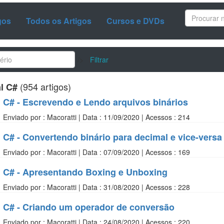
gos
Todos os Artigos
Cursos e DVDs
/>
Filtrar
(954 artigos)
l C#
C# - Escrevendo e Lendo arquivos binários
Enviado por : Macoratti | Data : 11/09/2020 | Acessos : 214
C# - Convertendo binário para decimal e vice-versa
Enviado por : Macoratti | Data : 07/09/2020 | Acessos : 169
C# - Apresentando Boxing e Unboxing
Enviado por : Macoratti | Data : 31/08/2020 | Acessos : 228
C# - Criando um operador de conversão
Enviado por : Macoratti | Data : 24/08/2020 | Acessos : 220