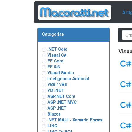
Arti
Categorias
.NET Core
Visua
Visual C#
EF Core
EF 5/6
Visual Studio
Inteligência Artificial
VB5 / VB6
VB .NET
ASP.NET Core
ASP .NET MVC
ASP .NET
Blazor
.NET MAUI - Xamarin Forms
LINQ
LINQ To SQL