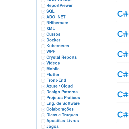
ReportViewer
SQL
ADO .NET
NHibernate
XML
Cursos
Docker
Kubernetes
WPF
Crystal Reports
Vídeos
Mobile
Flutter
Front-End
Azure / Cloud
Design Patterns
Projetos Práticos
Eng. de Software
Colaborações
Dicas e Truques
Apostilas-Livros
Jogos