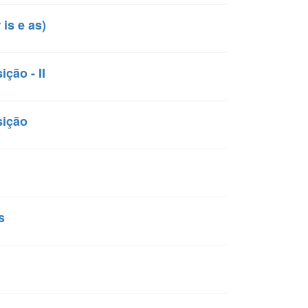
is e as)
ção - II
sição
s