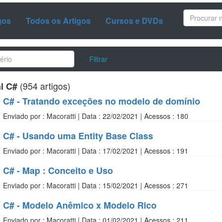
gos
Todos os Artigos
Cursos e DVDs
/>
Filtrar
(954 artigos)
l C#
C# - Tratando exceções no modelo de domínio
Enviado por : Macoratti | Data : 22/02/2021 | Acessos : 180
C# - Usando uma Entity Base Class
Enviado por : Macoratti | Data : 17/02/2021 | Acessos : 191
C# - Map : Conceito e Uso
Enviado por : Macoratti | Data : 15/02/2021 | Acessos : 271
C# - Modelo Anêmico x Modelo Rico
Enviado por : Macoratti | Data : 01/02/2021 | Acessos : 211