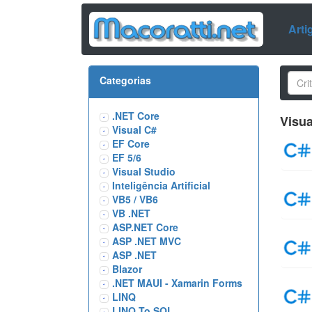
Arti
Categorias
.NET Core
Visua
Visual C#
EF Core
EF 5/6
Visual Studio
Inteligência Artificial
VB5 / VB6
VB .NET
ASP.NET Core
ASP .NET MVC
ASP .NET
Blazor
.NET MAUI - Xamarin Forms
LINQ
LINQ To SQL