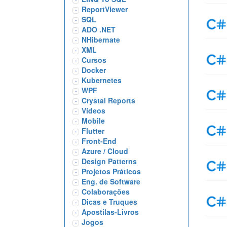
ReportViewer
SQL
ADO .NET
NHibernate
XML
Cursos
Docker
Kubernetes
WPF
Crystal Reports
Vídeos
Mobile
Flutter
Front-End
Azure / Cloud
Design Patterns
Projetos Práticos
Eng. de Software
Colaborações
Dicas e Truques
Apostilas-Livros
Jogos