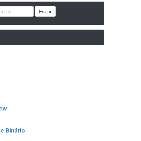
Enviar
iew
e Binário