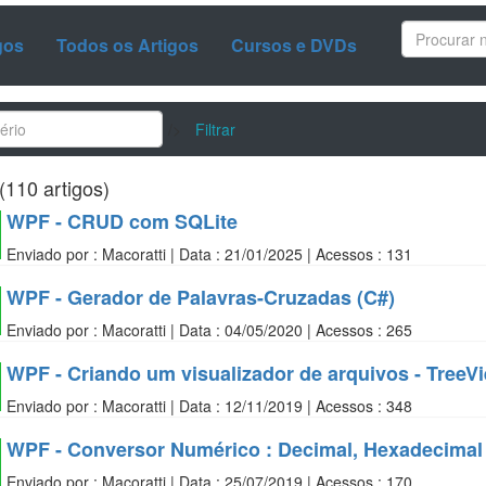
gos
Todos os Artigos
Cursos e DVDs
/>
Filtrar
(110 artigos)
WPF - CRUD com SQLite
Enviado por : Macoratti | Data : 21/01/2025 | Acessos : 131
WPF - Gerador de Palavras-Cruzadas (C#)
Enviado por : Macoratti | Data : 04/05/2020 | Acessos : 265
WPF - Criando um visualizador de arquivos - TreeV
Enviado por : Macoratti | Data : 12/11/2019 | Acessos : 348
WPF - Conversor Numérico : Decimal, Hexadecimal 
Enviado por : Macoratti | Data : 25/07/2019 | Acessos : 170