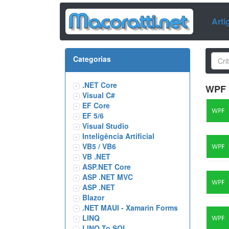
Arti
Categorias
.NET Core
WPF
Visual C#
EF Core
EF 5/6
Visual Studio
Inteligência Artificial
VB5 / VB6
VB .NET
ASP.NET Core
ASP .NET MVC
ASP .NET
Blazor
.NET MAUI - Xamarin Forms
LINQ
LINQ To SQL