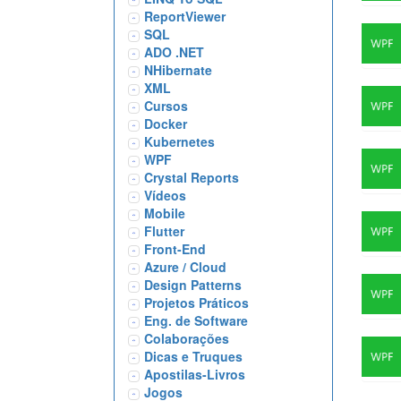
ReportViewer
SQL
ADO .NET
NHibernate
XML
Cursos
Docker
Kubernetes
WPF
Crystal Reports
Vídeos
Mobile
Flutter
Front-End
Azure / Cloud
Design Patterns
Projetos Práticos
Eng. de Software
Colaborações
Dicas e Truques
Apostilas-Livros
Jogos