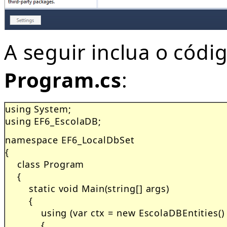
A seguir inclua o códi
Program.cs
:
using System;

using EF6_EscolaDB;
namespace EF6_LocalDbSet

{

    class Program

    {

        static void Main(string[] args)

        {

            using (var ctx = new EscolaDBEntities() )
            {
