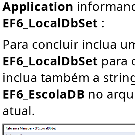
Application
informan
EF6_LocalDbSet
:
Para concluir inclua u
EF6_LocalDbSet
para 
inclua também a strin
EF6_EscolaDB
no arqu
atual.