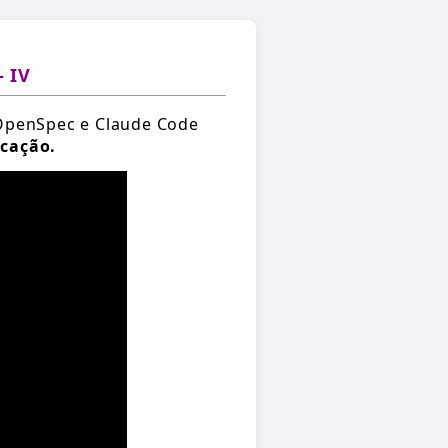
- IV
OpenSpec e Claude Code
icação.