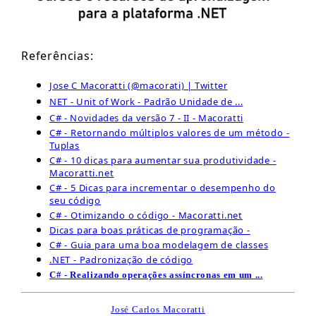
Referências:
Jose C Macoratti (@macorati) | Twitter
NET - Unit of Work - Padrão Unidade de ...
C# - Novidades da versão 7 - II - Macoratti
C# - Retornando múltiplos valores de um método -
Tuplas
C# - 10 dicas para aumentar sua produtividade -
Macoratti.net
C# - 5 Dicas para incrementar o desempenho do
seu código
C# - Otimizando o código - Macoratti.net
Dicas para boas práticas de programação -
C# - Guia para uma boa modelagem de classes
.NET - Padronização de código
C# - Realizando operações assíncronas em um ...
José Carlos Macoratti