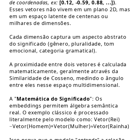
de coordenadas, ex:
[0.12, -0.59, 0.88, ...])
.
Esses vetores não vivem em um plano 2D, mas
em um espaço latente de centenas ou
milhares de dimensões.
Cada dimensão captura um aspecto abstrato
do significado (gênero, pluralidade, tom
emocional, categoria gramatical).
A proximidade entre dois vetores é calculada
matematicamente, geralmente através da
Similaridade de Cosseno, medindo o ângulo
entre eles nesse espaço multidimensional.
A "
Matemática do Significado
": Os
embeddings permitem álgebra semântica
real. O exemplo clássico é processado
literalmente pelo modelo como: Vetor(Rei)
−Vetor(Homem)+Vetor(Mulher)≈Vetor(Rainha)
Isso prova que o modelo "
entende
" a relação