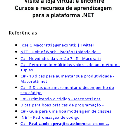
Referências:
Jose C Macoratti (@macorati) | Twitter
NET - Unit of Work - Padrão Unidade de ...
C# - Novidades da versão 7 - II - Macoratti
C# - Retornando múltiplos valores de um método -
Tuplas
C# - 10 dicas para aumentar sua produtividade -
Macoratti.net
C# - 5 Dicas para incrementar o desempenho do
seu código
C# - Otimizando o código - Macoratti.net
Dicas para boas práticas de programação -
C# - Guia para uma boa modelagem de classes
.NET - Padronização de código
C# - Realizando operações assíncronas em um ...