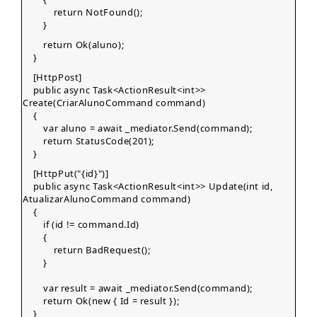
return NotFound();
}
return Ok(aluno);
}
[HttpPost]
public async Task<ActionResult<int>>
Create(CriarAlunoCommand command)
{
var aluno = await _mediator.Send(command);
return StatusCode(201);
}
[HttpPut("{id}")]
public async Task<ActionResult<int>> Update(int id,
AtualizarAlunoCommand command)
{
if (id != command.Id)
{
return BadRequest();
}
var result = await _mediator.Send(command);
return Ok(new { Id = result });
}