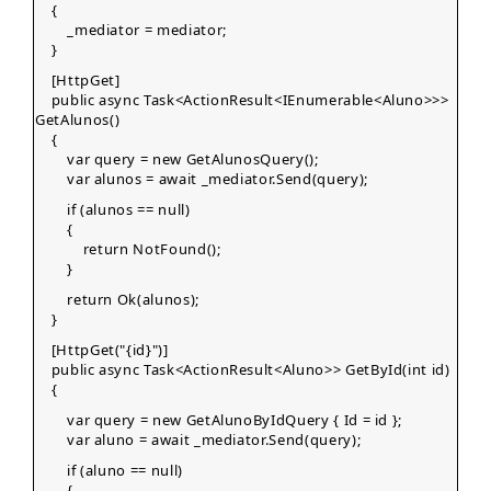
{
_mediator = mediator;
}
[HttpGet]
public async Task<ActionResult<IEnumerable<Aluno>>>
GetAlunos()
{
var query = new GetAlunosQuery();
var alunos = await _mediator.Send(query);
if (alunos == null)
{
return NotFound();
}
return Ok(alunos);
}
[HttpGet("{id}")]
public async Task<ActionResult<Aluno>> GetById(int id)
{
var query = new GetAlunoByIdQuery { Id = id };
var aluno = await _mediator.Send(query);
if (aluno == null)
{