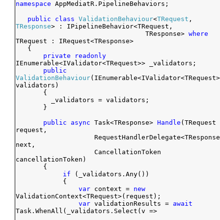
namespace
AppMediatR.PipelineBehaviors;
public
class
ValidationBehaviour
<
TRequest
,
TResponse
> : IPipelineBehavior<TRequest,
TResponse>
where
TRequest : IRequest<TResponse>
{
private
readonly
IEnumerable<IValidator<TRequest>> _validators;
public
ValidationBehaviour
(IEnumerable<IValidator<TRequest>
validators)
{
_validators = validators;
}
public
async
Task<TResponse>
Handle
(TRequest
request,
RequestHandlerDelegate<TResponse
next,
CancellationToken
cancellationToken)
{
if
(_validators.Any())
{
var
context =
new
ValidationContext<TRequest>(request);
var
validationResults =
await
Task.WhenAll(_validators.Select(v =>