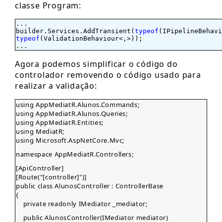
classe Program:
...
builder.Services.AddTransient(
typeof
(IPipelineBehavi
typeof
(ValidationBehaviour<,>));
...
Agora podemos simplificar o código do
controlador removendo o código usado para
realizar a validação:
using AppMediatR.Alunos.Commands;
using AppMediatR.Alunos.Queries;
using AppMediatR.Entities;
using MediatR;
using Microsoft.AspNetCore.Mvc;
namespace AppMediatR.Controllers;
[ApiController]
[Route("[controller]")]
public class AlunosController : ControllerBase
{
private readonly IMediator _mediator;
public AlunosController(IMediator mediator)