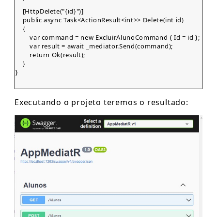
[HttpDelete("{id}")]
public async Task<ActionResult<int>> Delete(int id)
{
var command = new ExcluirAlunoCommand { Id = id };
var result = await _mediator.Send(command);
return Ok(result);
}
}
Executando o projeto teremos o resultado: