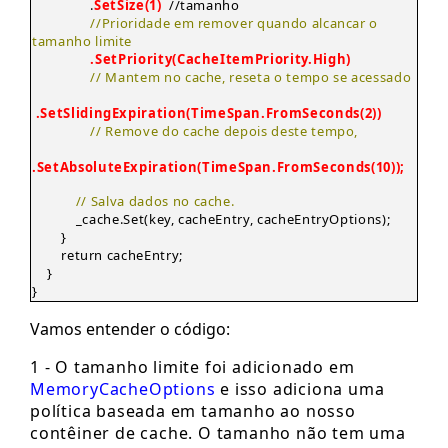
.
SetSize(1)
//tamanho
//Prioridade em remover quando alcancar o
tamanho limite
.SetPriority(CacheItemPriority.High)
// Mantem no cache, reseta o tempo se acessado
.SetSlidingExpiration(TimeSpan.FromSeconds(2))
// Remove do cache depois deste tempo,
.SetAbsoluteExpiration(TimeSpan.FromSeconds(10));
// Salva dados no cache.
_cache.Set(key, cacheEntry, cacheEntryOptions);
}
return cacheEntry;
}
}
Vamos entender o código:
1 - O tamanho limite foi adicionado em
MemoryCacheOptions
e isso adiciona uma
política baseada em tamanho ao nosso
contêiner de cache. O tamanho não tem uma