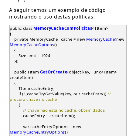
A seguir temos um exemplo de código
mostrando o uso destas políticas:
public class
MemoryCacheComPolicitas
<TItem>
{
private MemoryCache _cache = new
MemoryCache
(new
MemoryCacheOptions
()
{
SizeLimit = 1024
});
public TItem
GetOrCreate
(object key, Func<TItem>
createItem)
{
TItem cacheEntry;
if (!_cache.TryGetValue(key, out cacheEntry))
//
procura chave no cache
{
// chave não esta no cache, obtem dados
cacheEntry = createItem();
var cacheEntryOptions = new
MemoryCacheEntryOptions
()