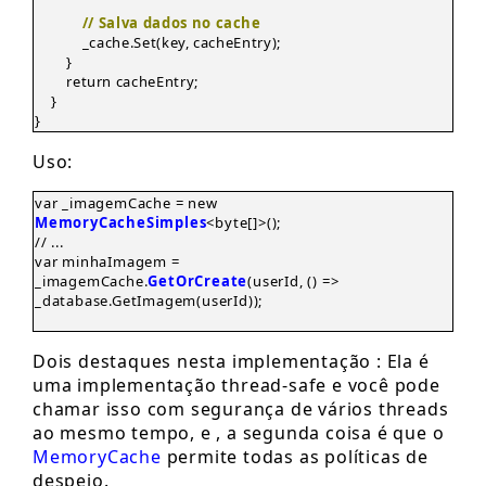
// Salva dados no cache
_cache.Set(key, cacheEntry);
}
return cacheEntry;
}
}
Uso:
var _imagemCache = new
MemoryCacheSimples
<byte[]>();
// ...
var minhaImagem =
_imagemCache.
GetOrCreate
(userId, () =>
_database.GetImagem(userId));
Dois destaques nesta implementação : Ela é
uma implementação thread-safe e você pode
chamar isso com segurança de vários threads
ao mesmo tempo, e , a segunda coisa é que o
MemoryCache
permite todas as políticas de
despejo.