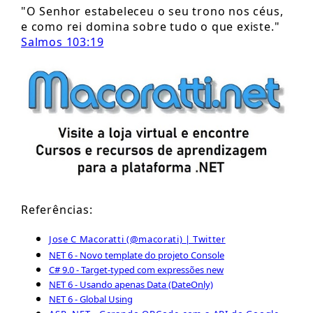
"O Senhor estabeleceu o seu trono nos céus,
e como rei domina sobre tudo o que existe."
Salmos 103:19
Referências:
Jose C Macoratti (@macorati) | Twitter
NET 6 - Novo template do projeto Console
C# 9.0 - Target-typed com expressões new
NET 6 - Usando apenas Data (DateOnly)
NET 6 - Global Using