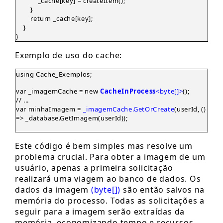
_cache[key] = createItem();
}
return _cache[key];
}
}
Exemplo de uso do cache:
using Cache_Exemplos;
var _imagemCache = new
CacheInProcess
<byte[]>
();
// ...
var minhaImagem =
_imagemCache.GetOrCreate
(userId, ()
=> _database.GetImagem(userId));
Este código é bem simples mas resolve um
problema crucial. Para obter a imagem de um
usuário, apenas a primeira solicitação
realizará uma viagem ao banco de dados. Os
dados da imagem
(byte[])
são então salvos na
memória do processo. Todas as solicitações a
seguir para a imagem serão extraídas da
memória, economizando tempo e recursos.