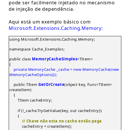
pode ser facilmente injetado no mecanismo
de injeção de dependência.
Aqui está um exemplo básico com
Microsoft.Extensions.Caching.Memory:
using Microsoft.Extensions.Caching.Memory;
namespace Cache_Exemplos;
public class
MemoryCacheSimples
<TItem>
{
private MemoryCache _cache = new MemoryCache(new
MemoryCacheOptions());
public TItem
GetOrCreate
(object key, Func<TItem>
createItem)
{
TItem cacheEntry;
if (!_cache.TryGetValue(key, out cacheEntry))
{
// Chave não esta no cache então pega
cacheEntry = createItem();