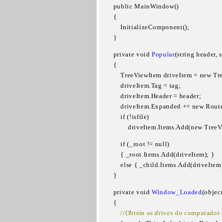
        public MainWindow()

        {

            InitializeComponent();

        }
        private void 
Popular
(string header, 
        {

            TreeViewItem driveItem = new Tr
            driveItem.Tag = tag;

            driveItem.Header = header;

            driveItem.Expanded += new Ro
            if (!isfile)

                driveItem.Items.Add(new Tree
            if (_root != null)

            { _root.Items.Add(driveItem); }

            else { _child.Items.Add(driveItem)
        }
        private void 
Window_Loaded
(objec
        {

  //Obtém os drives do computador