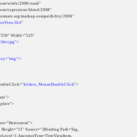
t.com/winfx/2006/xaml"

.com/expression/blend/2008"

formats.org/markup-compatibility/2006"

eeView.Util"
="550" Width="525" 

older.jpg">
Key="img"/>

ubleClick="
folders_MouseDoubleClick
">

tem">

mplate">

tation="Horizontal">

dth="25" Height="15" Source="{Binding Path=Tag,

orLevel=1,AncestorType=TreeViewItem,
