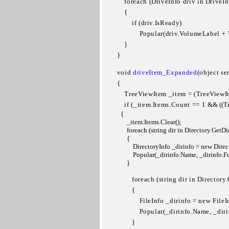
            foreach (DriveInfo driv in DriveI
            {

                if (driv.IsReady)

                    Popular(driv.VolumeLabel 
            }

        }
        void 
driveItem_Expanded
(object se
        {

            TreeViewItem _item = (TreeViewI
            if (_item.Items.Count == 1 
&& 
((T
            {

                _item.Items.Clear();

                foreach (string dir in Directory.Ge
                {

                    DirectoryInfo _dirinfo = new Dire
                    Popular(_dirinfo.Name, _dirinfo.
                }
                foreach (string dir in Directo
                {

                    FileInfo _dirinfo = new FileI
                    Popular(_dirinfo.Name, _di
                }
