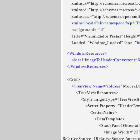
        xmlns:x="http://schemas.microsof
        xmlns:d="http://schemas.microsoft
        xmlns:mc="http://schemas.openxml
   xmlns:local="clr-namespace:Wpf_Tr
        mc:Ignorable="d"

        Title="Visualizador Pastas" Height
        Loaded="Window_Loaded" Icon=
"f
 <Window.Resources>

        <local:ImageToHeaderConverter x:
    <Grid>

<TreeView Name="folders" 
MouseDo
            <TreeView.Resources>

                <Style TargetType="TreeViewI
                    <Setter Property="HeaderTe
                        <Setter.Value>

                            <DataTemplate>

                                <StackPanel Orien
                                    <Image Wi
RelativeSource={RelativeSource Ancest