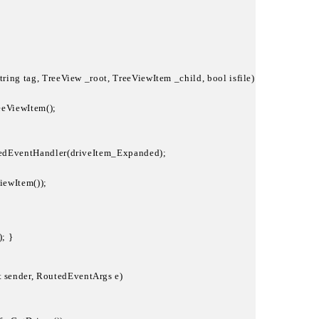
string tag, TreeView _root, TreeViewItem _child, bool isfile)

eeViewItem();

utedEventHandler(driveItem_Expanded);

ViewItem());
; }

t sender, RoutedEventArgs e)
