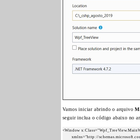
Vamos iniciar abrindo o arquivo
M
seguir inclua o código abaixo no a
<Window x:Class="Wpf_TreeView.MainW
        xmlns="http://schemas.microsoft.