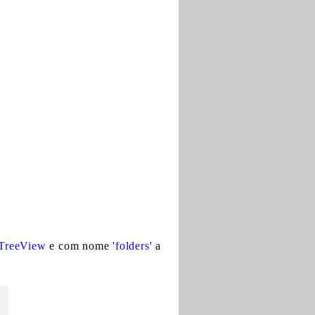
TreeView
e com nome
'folders'
a