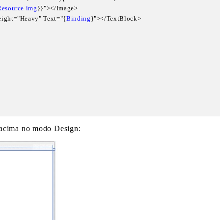
Resource img
}}"></Image>

FontWeight="Heavy" Text="{
Binding
}"></TextBlock>

 acima no modo Design: