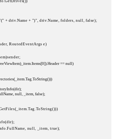
nfo.GetDrives())

+ "(" + driv.Name + ")", driv.Name, folders, null, false);

nder, RoutedEventArgs e)

tem)sender;

reeViewItem)_item.Items[0]).Header == null)

tDirectories(_item.Tag.ToString()))

ctoryInfo(dir);

FullName, null, _item, false);

ry.GetFiles(_item.Tag.ToString()))

nfo(dir);

rinfo.FullName, null, _item, true);
