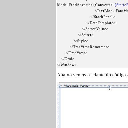
Mode=FindAncestor},Converter=
{Static
                                    <TextBlock 
                                </StackPanel>

                            </DataTemplate>

                        </Setter.Value>

                    </Setter>

                </Style>

            </TreeView.Resources>

        </TreeView>

    </Grid>

</Window>
Abaixo vemos o leiaute do código