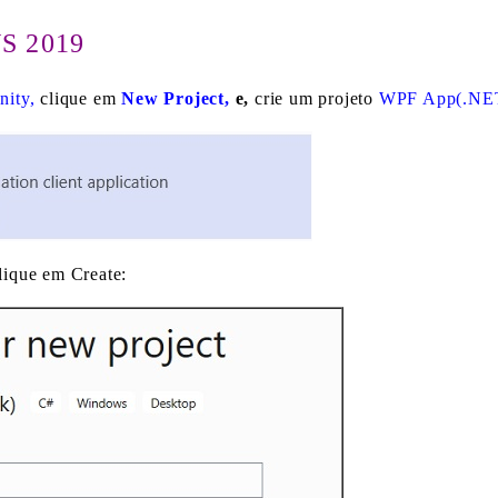
VS 2019
nity,
clique em
New Project,
e,
crie um projeto
WPF App(.NET
lique em Create: