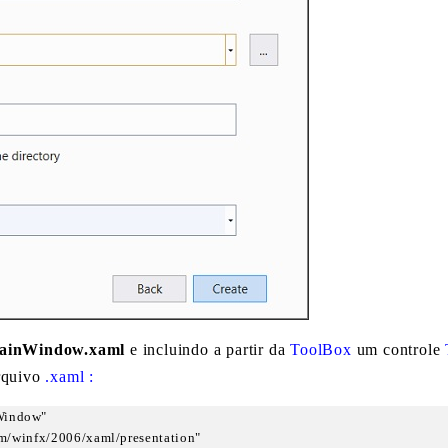
ainWindow.xaml
e incluindo a partir da
ToolBox
um controle
rquivo
.xaml :
indow"

com/winfx/2006/xaml/presentation"
