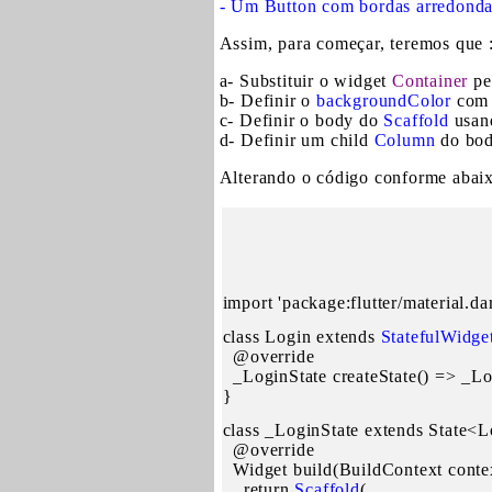
- Um Button com bordas arredonda
Assim, para começar, teremos que 
a- Substituir o widget
Container
pe
b- Definir o
backgroundColor
com 
c- Definir o body do
Scaffold
usan
d- Definir um child
Column
do body
Alterando o código conforme abaix
import 'package:flutter/material.dar
class Login extends 
StatefulWidge
  @override

  _LoginState createState() => _Log
}
class _LoginState extends State<L
  @override

  Widget build(BuildContext contex
    return 
Scaffold
(
