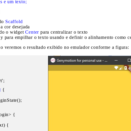
s e um texto;
:
lo
Scaffold
a cor desejada
do o widget
Center
para centralizar o texto
 para empilhar o texto usando e definir o alinhamento como c
o veremos o resultado exibido no emulador conforme a figura:
t';
t
 {

inState();

ogin> {

t) {
