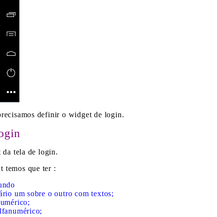
recisamos definir o widget de login.
ogin
 da tela de login.
 temos que ter :
fundo
ário um sobre o outro com textos;
numérico;
lfanumérico;