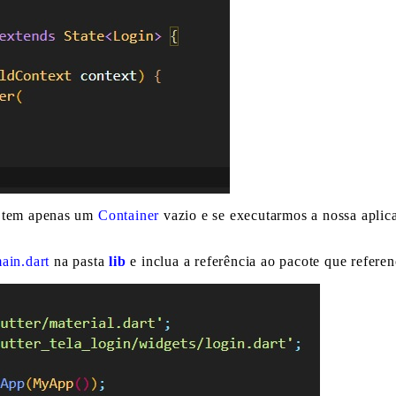
n tem apenas um
Container
vazio e se executarmos a nossa aplic
ain.dart
na pasta
lib
e inclua a referência ao pacote que referen