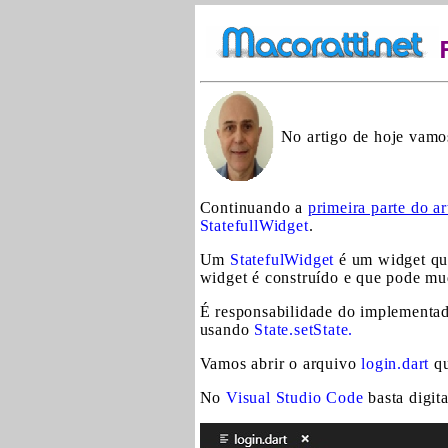
No artigo de hoje vamos
Continuando a
primeira parte do a
StatefullWidget
.
Um
StatefulWidget
é um widget qu
widget é construído e que pode mu
É responsabilidade do implementad
usando
State.setState.
Vamos abrir o arquivo
login.dart
qu
No
Visual Studio Code
basta digit