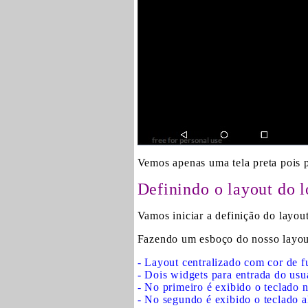
Vemos apenas uma tela preta pois p
Definindo o layout do l
Vamos iniciar a definição do layout
Fazendo um esboço do nosso layout
- Layout centralizado com cor de 
- Dois widgets para entrada do usu
- No primeiro é exibido o teclado 
- No segundo é exibido o teclado a