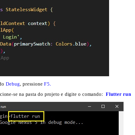
odo
Debug
, pressione
F5.
icione-se na pasta do projeto e digite o comando:
Flutter run