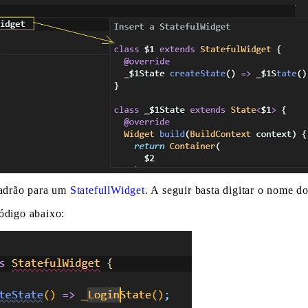
padrão para um
StatefullWidget.
A seguir basta digitar o nome d
ódigo abaixo: