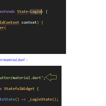
ter/material.dart'
: