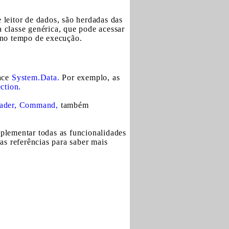
leitor de dados, são herdadas das
a classe genérica, que pode acessar
no tempo de execução.
ace
System.Data.
Por exemplo, as
ction.
ader, Command,
também
mplementar todas as funcionalidades
as referências para saber mais