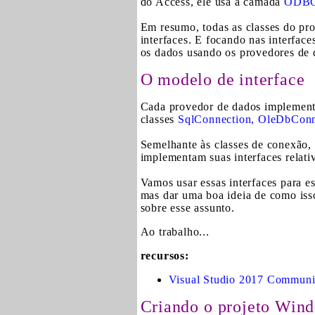
do Access, ele usa a camada
ODB
Em resumo, todas as classes do pr
interfaces. E focando nas interfac
os dados usando os provedores d
O modelo de interface
Cada provedor de dados implementa
classes
SqlConnection, OleDbConn
Semelhante às classes de conexã
implementam suas interfaces relati
Vamos usar essas interfaces para e
mas dar uma boa ideia de como isso
sobre esse assunto.
Ao trabalho...
recursos:
Visual Studio 2017 Communi
Criando o projeto Win