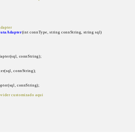
dapter  
DataAdapter
(int connType, string connString, string sql)

 
Adapter(sql, connString);

pter(sql, connString);

 
dapter(sql, connString);

rovider customizado aqui