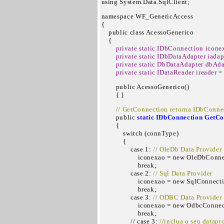
using System.Data.SqlClient;
namespace WF_GenericAccess

{

    public class AcessoGenerico

    {

 private static IDbConnection iconex
        private static IDbDataAdapter iadapt
        private static DbDataAdapter dbAda
        private static IDataReader ireader =
        public AcessoGenerico()

        { }
  // GetConnection retorna IDbConnec
        public 
static IDbConnection GetCo
        {

            switch (connType)

            {

                case 1: 
// OleDb Data Provider 
                    iconexao = new OleDbCon
                    break;

                case 2: 
// Sql Data Provider  
                    iconexao = new SqlConnec
                    break;

                case 3: 
// ODBC Data Provider 
                    iconexao = new OdbcConn
                    break;

                // case 3: 
//inclua o seu datap