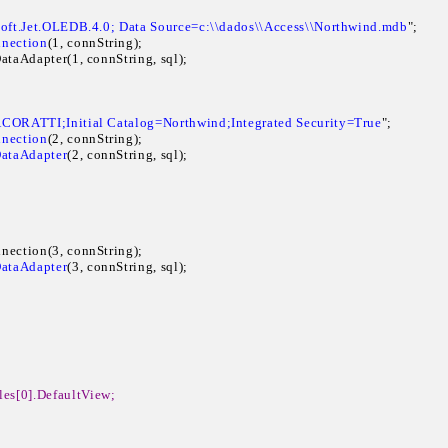
oft.Jet.OLEDB.4.0; Data Source=c:\\dados\\Access\\Northwind.mdb
";

nection
(1, connString);

tDataAdapter(1, connString, sql);

CORATTI;Initial Catalog=Northwind;Integrated Security=True
";

nection
(2, connString);

ataAdapter
(2, connString, sql);

;
onnection(3, connString);

ataAdapter
(3, connString, sql);

les[0].DefaultView;