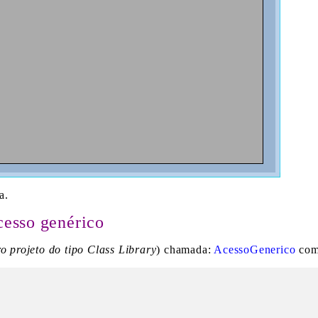
a.
cesso genérico
ro projeto do tipo Class Library
) chamada:
AcessoGenerico
com 