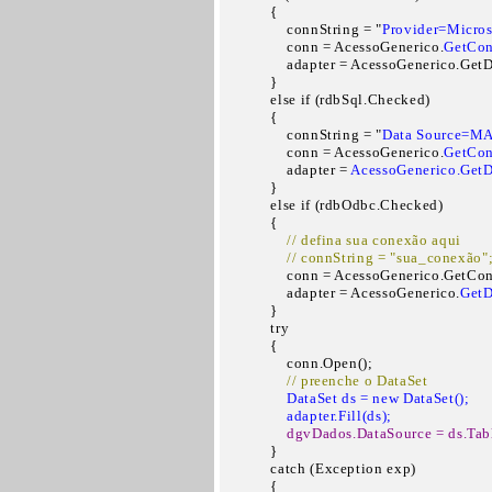
            {

                connString = "
Provider=Micros
                conn = AcessoGenerico.
GetCon
                adapter = AcessoGenerico.Ge
            }

            else if (rdbSql.Checked)

            {

                connString = "
Data Source=MA
                conn = AcessoGenerico.
GetCon
                adapter = 
AcessoGenerico.GetD
            }

            else if (rdbOdbc.Checked)

            {

 // defina sua conexão aqui

                // connString = "sua_conexão"

                conn = AcessoGenerico.GetC
                adapter = AcessoGenerico.
GetD
            }

            try

            {

                conn.Open();

  // preenche o DataSet  
  DataSet ds = new DataSet();

                adapter.Fill(ds);
  dgvDados.DataSource = ds.Tab
            }

            catch (Exception exp)

            {
