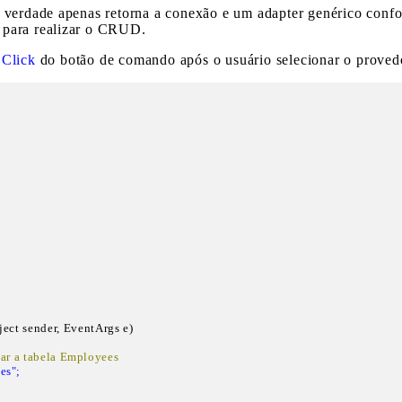
a verdade apenas retorna a conexão e um adapter genérico conf
 para realizar o CRUD.
o
Click
do botão de comando após o usuário selecionar o proved
ject sender, EventArgs e)

sar a tabela Employees
es";