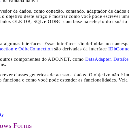
C
na camada nativa.
ovedor de dados, como conexão, comando, adaptador de dados e 
es o objetivo deste artigo é mostrar como você pode escrever um
e dados OLE DB, SQL e ODBC com base na seleção do usuário 
 algumas interfaces. Essas interfaces são definidas no namesp
ection e OdbcConnection
são derivadas da interface
IDbConne
o, outros componentes do ADO.NET, como
DataAdapter, DataRe
vas.
screver classes genéricas de acesso a dados. O objetivo não é i
 funciona e como você pode estender as funcionalidades. Veja 
ty
dows Forms