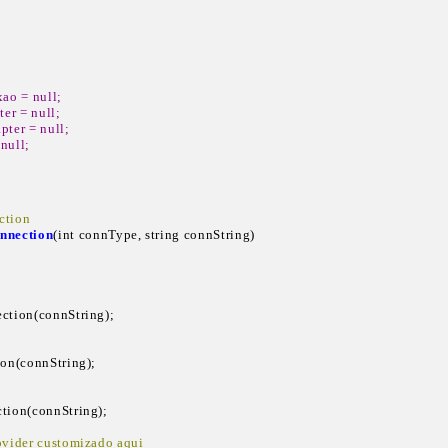
ao = null;

er = null;

pter = null;

 null;
tion   
nnection
(int connType, string connString)

 
nection(connString);

tion(connString);

 
ection(connString);

rovider customizado aqui