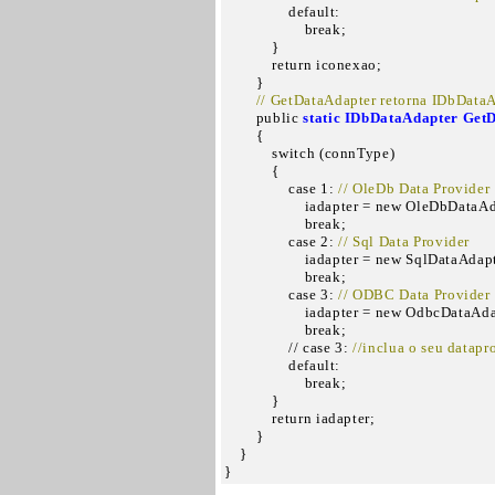
                default:

                    break;

            }

            return iconexao;

        }

  // GetDataAdapter retorna IDbDataA
        public 
static IDbDataAdapter Get
        {

            switch (connType)

            {

                case 1: 
// OleDb Data Provider 
                    iadapter = new OleDbData
                    break;

                case 2: 
// Sql Data Provider  
                    iadapter = new SqlDataAda
                    break;

                case 3: 
// ODBC Data Provider 
                    iadapter = new OdbcDataA
                    break;

                // case 3: 
//inclua o seu datap
                default:

                    break;

            }

            return iadapter;

        }

    }

}