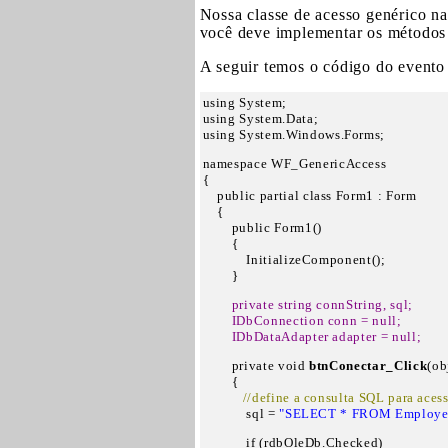
Nossa classe de acesso genérico n
você deve implementar os métodos
A seguir temos o código do event
using System;

using System.Data;

using System.Windows.Forms;
namespace WF_GenericAccess

{

    public partial class Form1 : Form

    {

        public Form1()

        {

            InitializeComponent();

        }
 private string connString, sql;

        IDbConnection conn = null;

        IDbDataAdapter adapter = null;
        private void 
btnConectar_Click
(ob
        {

 //define a consulta SQL para aces
            sql = 
"SELECT * FROM Employe
            if (rdbOleDb.Checked)
