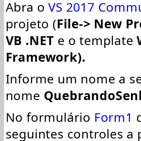
Abra o
VS 2017 Commu
projeto (
File-> New Pr
VB .NET
e o template
W
Framework).
Informe um nome a se
nome
QuebrandoSen
No formulário
Form1
d
seguintes controles a 