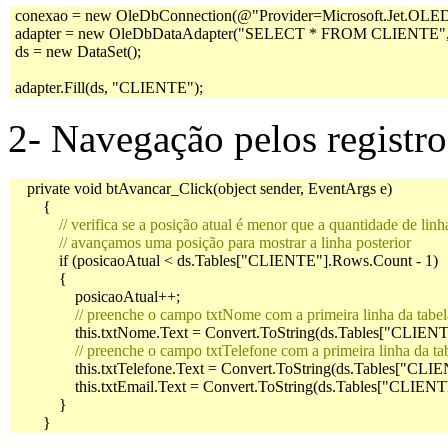
 conexao = new OleDbConnection(@"Provider=Microsoft.Jet.OLEDB
 adapter = new OleDbDataAdapter("SELECT * FROM CLIENTE", 
 ds = new DataSet();

 adapter.Fill(ds, "CLIENTE");
2- Navegação pelos registro
    private void btAvancar_Click(object sender, EventArgs e)

        {

 // verifica se a posição atual é menor que a quantidade de linh
            // avançamos uma posição para mostrar a linha posterior

            if (posicaoAtual < ds.Tables["CLIENTE"].Rows.Count - 1)

            {

                posicaoAtual++;

 // preenche o campo txtNome com a primeira linha da tabel
                this.txtNome.Text = Convert.ToString(ds.Tables["CLIE
    // preenche o campo txtTelefone com a primeira linha da ta
                this.txtTelefone.Text = Convert.ToString(ds.Tables["CL
                this.txtEmail.Text = Convert.ToString(ds.Tables["CLIEN
            }

        }