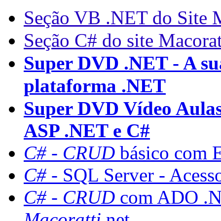
Seção VB .NET do Site M
Seção C# do site Macorat
Super DVD .NET - A sua
plataforma .NET
Super DVD Vídeo Aulas
ASP .NET e C#
C#
-
CRUD
básico com E
C#
- SQL Server - Acess
C#
-
CRUD
com ADO .NE
Macoratti
.net