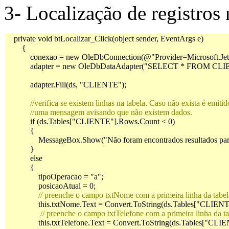
3- Localização de registros 
    private void btLocalizar_Click(object sender, EventArgs e)

        {

            conexao = new OleDbConnection(@"Provider=Microsoft.J
            adapter = new OleDbDataAdapter("SELECT * FROM CLIEN
            adapter.Fill(ds, "CLIENTE");

 //verifica se existem linhas na tabela. Caso não exista é emitido
            //uma mensagem avisando que não existem dados.

            if (ds.Tables["CLIENTE"].Rows.Count < 0)

            {

                MessageBox.Show("Não foram encontrados resultados para
            }

            else

            {

                tipoOperacao = "a";

                posicaoAtual = 0;

  // preenche o campo txtNome com a primeira linha da tabe
                this.txtNome.Text = Convert.ToString(ds.Tables["CLIE
  // preenche o campo txtTelefone com a primeira linha da ta
                this.txtTelefone.Text = Convert.ToString(ds.Tables["C