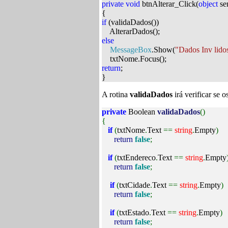
private
void
btnAlterar_Click(
object
se
{
if
(validaDados())
AlterarDados();
else
MessageBox
.Show(
"Dados Inv lidos
txtNome.Focus();
return
;
}
A rotina
validaDados
irá verificar se 
private
Boolean
validaDados
()
{
if
(
txtNome
.
Text
==
string
.
Empty
)
return
false
;
if
(
txtEndereco
.
Text
==
string
.
Empty
return
false
;
if
(
txtCidade
.
Text
==
string
.
Empty
)
return
false
;
if
(
txtEstado
.
Text
==
string
.
Empty
)
return
false
;