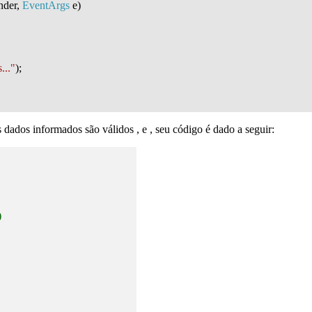
nder,
EventArgs
e)
..."
);
os dados informados são válidos , e , seu código é dado a seguir:
)