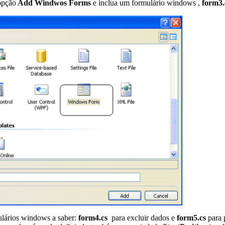
opção
Add Windwos Forms
e inclua um formulário windows ,
form3.
ulários windows a saber:
form4.cs
para excluir dados e
form5.cs
para 