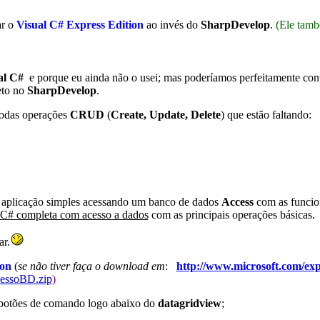
ar o
Visual C# Express Edition
ao invés do
SharpDevelop
.
(Ele també
al C#
e porque eu ainda não o usei; mas poderíamos perfeitamente cont
eto no
SharpDevelop
.
todas operações
CRUD
(
Create, Update, Delete
) que estão faltando:
a aplicação simples acessando um banco de dados
Access
com as funcion
 C# completa com acesso a dados
com as principais operações básicas.
ar.
ion
(
se não tiver faça o download em
:
http://www.microsoft.com/ex
essoBD.zip
)
 botões de comando logo abaixo do
datagridview
;