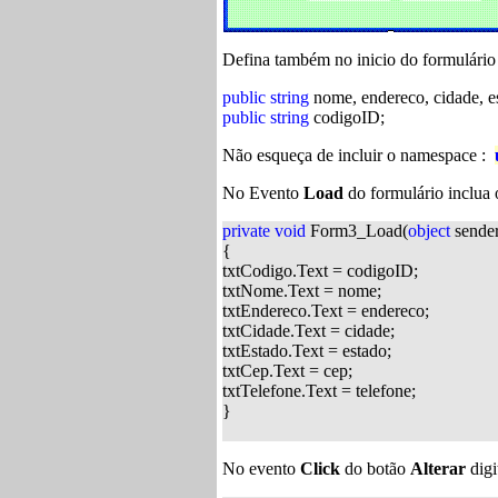
Defina também no inicio do formulário 
public
string
nome, endereco, cidade, es
public
string
codigoID;
Não esqueça de incluir o namespace :
No Evento
Load
do formulário inclua 
private
void
Form3_Load(
object
sende
{
txtCodigo.Text = codigoID;
txtNome.Text = nome;
txtEndereco.Text = endereco;
txtCidade.Text = cidade;
txtEstado.Text = estado;
txtCep.Text = cep;
txtTelefone.Text = telefone;
}
No evento
Click
do botão
Alterar
digi