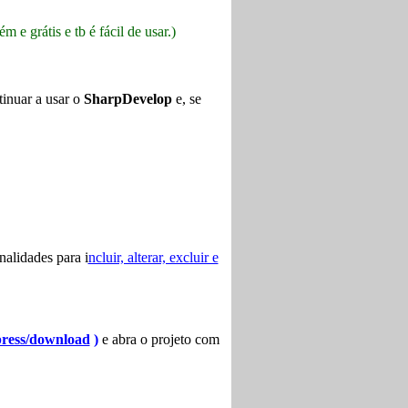
m e grátis e tb é fácil de usar.)
inuar a usar o
SharpDevelop
e, se
alidades para i
ncluir, alterar, excluir e
press/download
)
e abra o projeto com