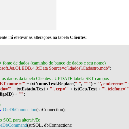
nte irá efetivar as alterações na tabela
Clientes
:
 + fonte de dados (caminho do banco de dados e seu nome)
osoft.Jet.OLEDB.4.0;Data Source=c:\\dados\\Cadastro.mdb"
;
ar os dados da tabela Clientes - UPDATE tabela SET campos
ET nome ='"
+ txtNome.Text.Replace(
"'"
,
"''"
) +
"', endereco='"
ado='"
+ txtEstado.Text +
"', cep='"
+ txtCep.Text +
"', telefone='"
digoID) +
""
;
s
w
OleDbConnection
(strConnection);
Æo SQL para altera‡Æo
leDbCommand
(strSQL, dbConnection);