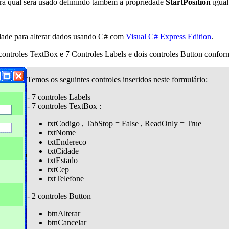
ra qual será usado definindo também a propriedade
StartPosition
igual
dade para
alterar dados
usando C# com
Visual C# Express Edition
.
 controles TextBox e 7 Controles Labels e dois controles Button conform
Temos os seguintes controles inseridos neste formulário:
- 7 controles Labels
- 7 controles TextBox :
txtCodigo , TabStop = False , ReadOnly = True
txtNome
txtEndereco
txtCidade
txtEstado
txtCep
txtTelefone
- 2 controles Button
btnAlterar
btnCancelar