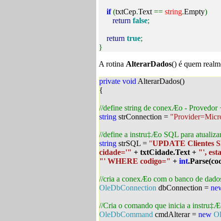
if
(
txtCep
.
Text
==
string
.
Empty
)
return
false
;
return
true
;
}
A rotina
AlterarDados
() é quem realme
private
void
AlterarDados()
{
//define string de conexÆo - Provedor
string
strConnection =
"Provider=Micr
//define a instru‡Æo SQL para atualiz
string
strSQL =
"
UPDATE Clientes S
cidade='"
+ txtCidade.Text +
"', est
"' WHERE codigo="
+
int
.Parse(co
//cria a conexÆo com o banco de dado
OleDbConnection
dbConnection =
ne
//Cria o comando que inicia a instru‡
OleDbCommand
cmdAlterar =
new
O