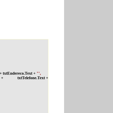
+ txtEndereco.Text +
"',
+ txtTelefone.Text +