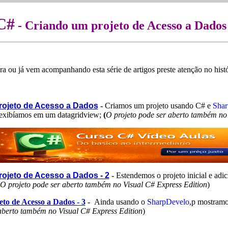
C#
- Criando um projeto de Acesso a Dados 
 ou já vem acompanhando esta série de artigos preste atenção no históri
rojeto de Acesso a Dados
-
Criamos um projeto usando C# e
Shar
 exibíamos em um datagridview;
(
O projeto pode ser aberto também no 
ojeto de Acesso a Dados - 2
-
Estendemos o projeto inicial e adic
O projeto pode ser aberto também no Visual C# Express Edition
)
to de Acesso a Dados - 3
-
Ainda usando o
SharpDevelo
,p mostramo
aberto também no Visual C# Express Edition
)