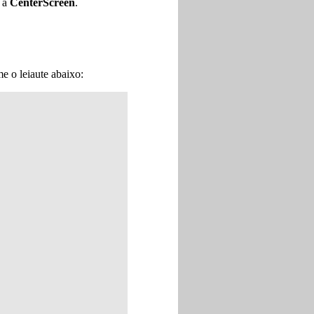
 a
CenterScreen
.
e o leiaute abaixo: