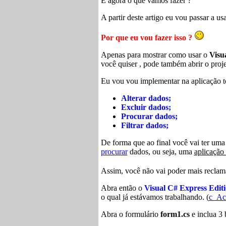
E agora o que vamos fazer ?
A partir deste artigo eu vou passar a us
Por que eu vou fazer isso ?
Apenas para mostrar como usar o
Visu
você quiser , pode também abrir o proj
Eu vou vou implementar na aplicação 
Alterar dados;
Excluir dados;
Procurar dados;
Filtrar dados;
De forma que ao final você vai ter um
procurar
dados, ou seja, uma
aplicação
Assim, você não vai poder mais reclam
Abra então o
Visual C# Express Edit
o qual já estávamos trabalhando. (
c_Ac
Abra o formulário
form1.cs
e inclua 3